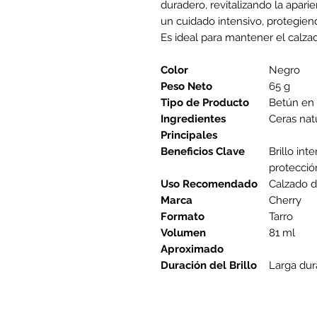
duradero, revitalizando la aparie
un cuidado intensivo, protegiend
Es ideal para mantener el calza
Color
Negro
Peso Neto
65 g
Tipo de Producto
Betún en 
Ingredientes
Ceras natu
Principales
Beneficios Clave
Brillo int
protecció
Uso Recomendado
Calzado 
Marca
Cherry
Formato
Tarro
Volumen
81 ml
Aproximado
Duración del Brillo
Larga dur