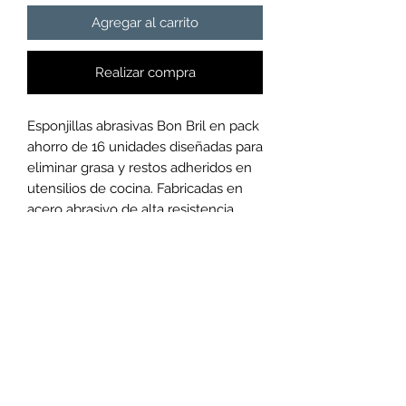
Agregar al carrito
Realizar compra
Esponjillas abrasivas Bon Bril en pack 
ahorro de 16 unidades diseñadas para 
eliminar grasa y restos adheridos en 
utensilios de cocina. Fabricadas en 
acero abrasivo de alta resistencia, 
ofrecen durabilidad y rendimiento en 
ollas, sartenes y superficies 
metálicas. Cada unidad es compacta 
y facilita la limpieza de suciedad difícil 
sin deteriorar piezas metálicas. No se 
recomienda su uso sobre 
recubrimientos antiadherentes 
(Teflón) para evitar daños.