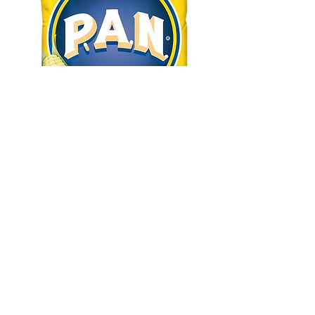
Harina Pan de maiz blanco, bl
x 1000 grs
Precio
$ 125
IVA excluido
|
Políticas de envió aquí
Cantidad
*