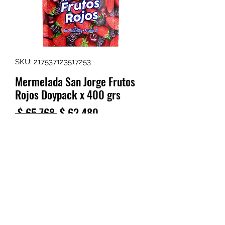
SKU: 217537123517253
Mermelada San Jorge Frutos
Rojos Doypack x 400 grs
Precio
Precio
 $ 65.768 
$ 62.480
de
IVA excluido
|
Políticas de envió aquí
oferta
Cantidad
*
Agregar al carrito