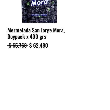
Mermelada San Jorge Mora,
Doypack x 400 grs
Precio
Precio
 $ 65.768 
$ 62.480
de
IVA excluido
|
Políticas de envió aquí
oferta
Cantidad
*
Agregar al carrito
Realizar compra