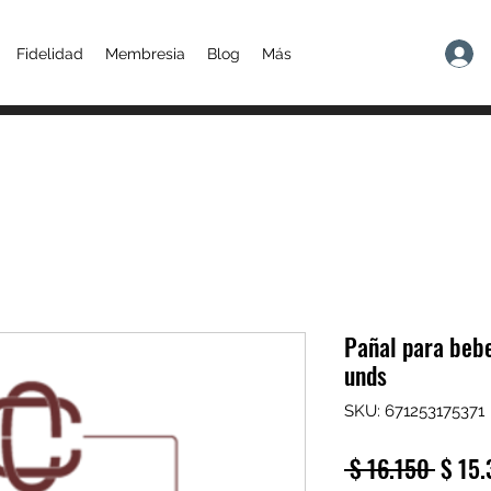
Fidelidad
Membresia
Blog
Más
Pañal para bebe
unds
SKU: 671253175371
Preci
 $ 16.150 
$ 15