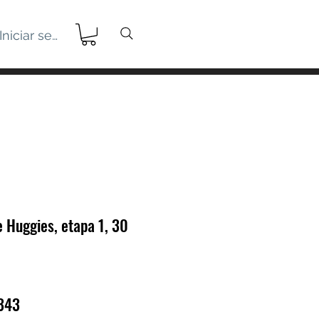
Iniciar sesión
 Huggies, etapa 1, 30
o
Precio
.343