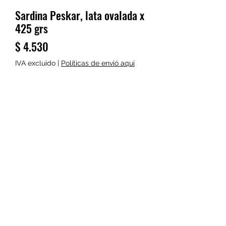
Sardina Peskar, lata ovalada x
425 grs
Precio
$ 4.530
IVA excluido
|
Políticas de envió aquí
Cantidad
*
Agregar al carrito
Realizar compra
Sardina Peskar, en salsa de tomate,
lata ovalada x 425 grs. Caja x 48 unds