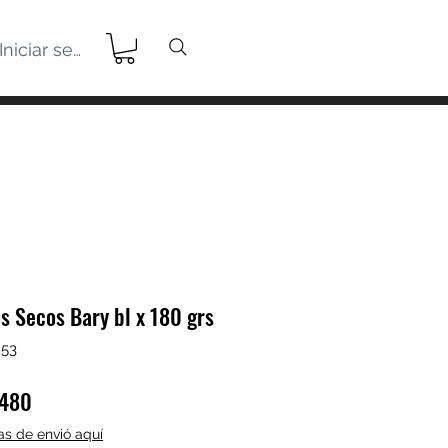
Iniciar sesión
s Secos Bary bl x 180 grs
253
o
Precio
.480
de
cas de envió aquí