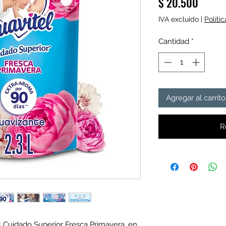
Precio
$ 20.500
IVA excluido
|
Políti
Cantidad
*
Agregar al carrito
R
l Cuidado Superior Fresca Primavera, en 