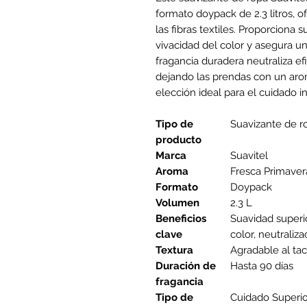
formato doypack de 2.3 litros, 
las fibras textiles. Proporciona 
vivacidad del color y asegura un
fragancia duradera neutraliza ef
dejando las prendas con un aroma
elección ideal para el cuidado in
Tipo de
Suavizante de r
producto
Marca
Suavitel
Aroma
Fresca Primaver
Formato
Doypack
Volumen
2.3 L
Beneficios
Suavidad superio
clave
color, neutraliz
Textura
Agradable al tac
Duración de
Hasta 90 días
fragancia
Tipo de
Cuidado Superio