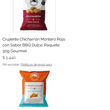
Crujiente Chicharrón Montero Rojo
con Sabor BBQ Dulce, Paquete
30g Gourmet
Precio
$ 5.440
IVA excluido
|
Políticas de envió aquí