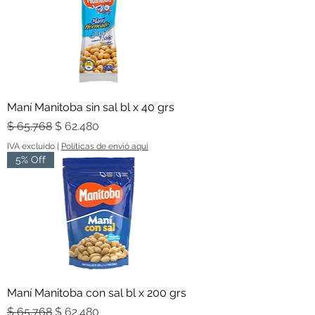
Maní Manitoba sin sal bl x 40 grs
Precio
Precio de oferta
$ 65.768
$ 62.480
IVA excluido
|
Políticas de envió aquí
5% Off
Maní Manitoba con sal bl x 200 grs
Precio
Precio de oferta
$ 65.768
$ 62.480