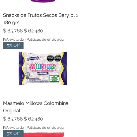
Snacks de Frutos Secos Bary bl x
180 grs
Precio
Precio de oferta
$ 65.768
$ 62.480
IVA excluido
|
Políticas de envió aquí
5% Off
Masmelo Millows Colombina
Original
Precio
Precio de oferta
$ 65.768
$ 62.480
IVA excluido
|
Políticas de envió aquí
5% Off