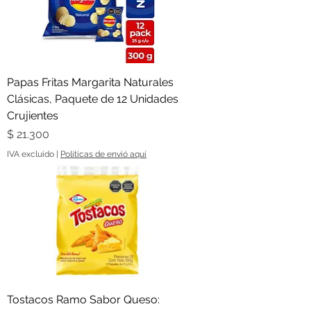
Papas Fritas Margarita Naturales
Clásicas, Paquete de 12 Unidades
Crujientes
Precio
$ 21.300
IVA excluido
|
Políticas de envió aquí
Tostacos Ramo Sabor Queso: