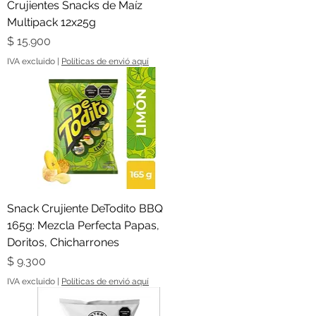
Crujientes Snacks de Maíz
Multipack 12x25g
Precio
$ 15.900
IVA excluido
|
Políticas de envió aquí
Snack Crujiente DeTodito BBQ
165g: Mezcla Perfecta Papas,
Doritos, Chicharrones
Precio
$ 9.300
IVA excluido
|
Políticas de envió aquí