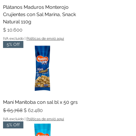
Plátanos Maduros Monterojo
Crujientes con Sal Marina, Snack
Natural 110g
Precio
$ 10.600
IVA excluido
|
Políticas de envió aquí
5% Off
Maní Manitoba con sal bl x 50 grs
Precio
Precio de oferta
$ 65.768
$ 62.480
IVA excluido
|
Políticas de envió aquí
5% Off