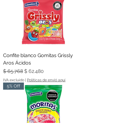
Confite blanco Gomitas Grissly
Aros Ácidos
Precio
Precio de oferta
$ 65.768
$ 62.480
IVA excluido
|
Políticas de envió aquí
5% Off