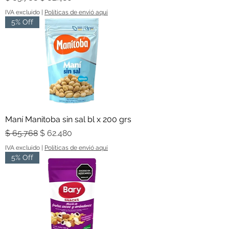
IVA excluido
|
Políticas de envió aquí
5% Off
Maní Manitoba sin sal bl x 200 grs
Precio
Precio de oferta
$ 65.768
$ 62.480
IVA excluido
|
Políticas de envió aquí
5% Off