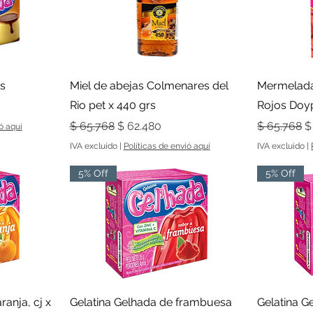
Vista rápida
rs
Miel de abejas Colmenares del
Mermelada
Rio pet x 440 grs
Rojos Doy
rta
Precio
Precio de oferta
Precio
P
$ 65.768
$ 62.480
$ 65.768
$
ó aquí
IVA excluido
|
Políticas de envió aquí
IVA excluido
|
5% Off
5% Off
Vista rápida
anja, cj x
Gelatina Gelhada de frambuesa
Gelatina Ge