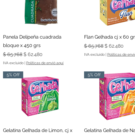
Vista rápida
Vista rápida
Panela Delipeña cuadrada
Flan Gelhada cj x 60 g
bloque x 450 grs
Precio
Precio de ofe
$ 65.768
$ 62.480
Precio
Precio de oferta
$ 65.768
$ 62.480
IVA excluido
|
Políticas de envi
IVA excluido
|
Políticas de envió aquí
5% Off
5% Off
Vista rápida
Vista rápida
Gelatina Gelhada de Limon, cj x
Gelatina Gelhada de Nar