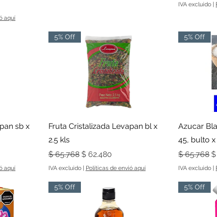
IVA excluido
|
ó aquí
5% Off
5% Off
Vista rápida
pan sb x
Fruta Cristalizada Levapan bl x
Azucar Bl
2.5 kls
45, bulto x
rta
Precio
Precio de oferta
Precio
P
$ 65.768
$ 62.480
$ 65.768
$
ó aquí
IVA excluido
|
Políticas de envió aquí
IVA excluido
|
5% Off
5% Off