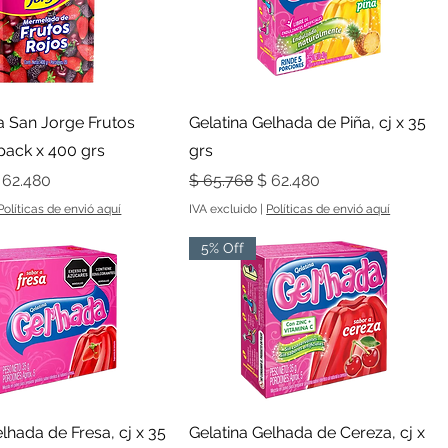
Vista rápida
Vista rápida
 San Jorge Frutos
Gelatina Gelhada de Piña, cj x 35
pack x 400 grs
grs
recio de oferta
Precio
Precio de oferta
 62.480
$ 65.768
$ 62.480
Políticas de envió aquí
IVA excluido
|
Políticas de envió aquí
5% Off
Vista rápida
Vista rápida
lhada de Fresa, cj x 35
Gelatina Gelhada de Cereza, cj x