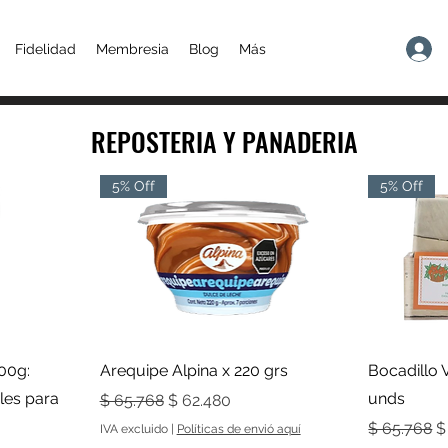
Fidelidad
Membresia
Blog
Más
REPOSTERIA Y PANADERIA
5% Off
5% Off
Vista rápida
00g:
Arequipe Alpina x 220 grs
Bocadillo 
ales para
unds
Precio
Precio de oferta
$ 65.768
$ 62.480
Precio
P
$ 65.768
$
IVA excluido
|
Políticas de envió aquí