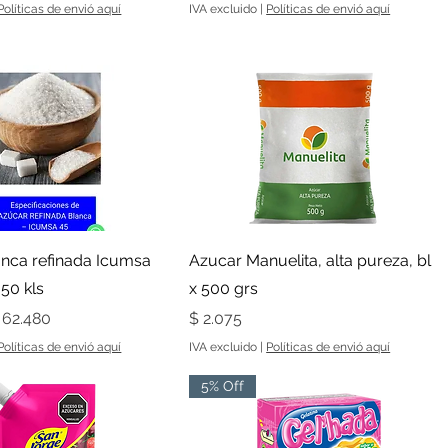
Políticas de envió aquí
IVA excluido
|
Políticas de envió aquí
Vista rápida
Vista rápida
anca refinada Icumsa
Azucar Manuelita, alta pureza, bl
 50 kls
x 500 grs
recio de oferta
Precio
 62.480
$ 2.075
Políticas de envió aquí
IVA excluido
|
Políticas de envió aquí
5% Off